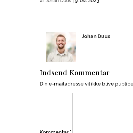
af
Johan Duus
|
9. okt 2023
Johan Duus
Indsend Kommentar
Din e-mailadresse vil ikke blive publice
Kommentar
*