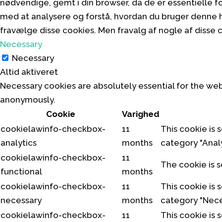
nødvendige, gemt i din browser, da de er essentielle 
med at analysere og forstå, hvordan du bruger denne h
fravælge disse cookies. Men fravalg af nogle af disse
Necessary
Necessary
Altid aktiveret
Necessary cookies are absolutely essential for the web
anonymously.
Cookie
Varighed
cookielawinfo-checkbox-
11
This cookie is 
analytics
months
category "Analy
cookielawinfo-checkbox-
11
The cookie is s
functional
months
cookielawinfo-checkbox-
11
This cookie is 
necessary
months
category "Nece
cookielawinfo-checkbox-
11
This cookie is 