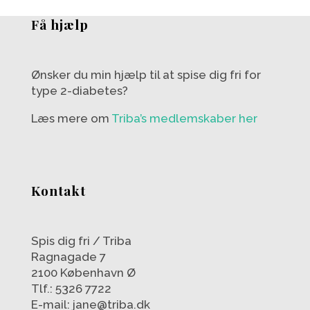
Få hjælp
Ønsker du min hjælp til at spise dig fri for
type 2-diabetes?
Læs mere om
Triba’s medlemskaber her
Kontakt
Spis dig fri / Triba
Ragnagade 7
2100 København Ø
Tlf.: 5326 7722
E-mail: jane@triba.dk